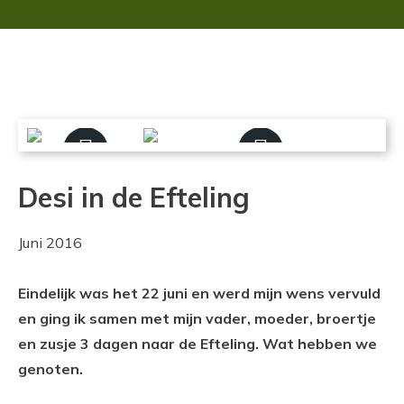
Willem Hoevers Award
Wensen
Vervulde wensen
Een wensvervulling aanvragen
Criteria en procedure
Wat doen wij verder
Desi in de Efteling
Kans voor een Kind-scholen
SBO Ariënsschool
Juni 2016
SBO De Batavier
SO De Rietpluim
Eindelijk was het 22 juni en werd mijn wens vervuld
SBO De Sleutel
en ging ik samen met mijn vader, moeder, broertje
SBO De Welle
en zusje 3 dagen naar de Efteling. Wat hebben we
SBO De Windroos
genoten.
SO De Wissel