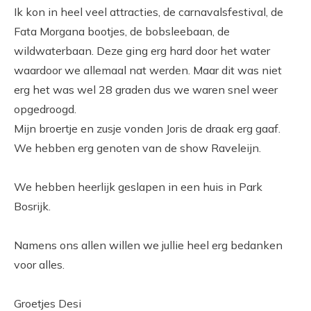
SBO Diekmaat
Ik kon in heel veel attracties, de carnavalsfestival, de
SBO Elimschool
Fata Morgana bootjes, de bobsleebaan, de
SO Het Reliëf
wildwaterbaan. Deze ging erg hard door het water
OCR Het Roessingh
waardoor we allemaal nat werden. Maar dit was niet
SO De Huifkar
erg het was wel 28 graden dus we waren snel weer
SO De Stapsteen
opgedroogd.
Mijn broertje en zusje vonden Joris de draak erg gaaf.
Wat kun jij doen
We hebben erg genoten van de show Raveleijn.
Word Founder
Word Sympathisant
We hebben heerlijk geslapen in een huis in Park
Donaties
Bosrijk.
Start een actie
Vacatures
Namens ons allen willen we jullie heel erg bedanken
Actueel
voor alles.
Smull'n & Vervull'n
Groetjes Desi
Acties en donaties