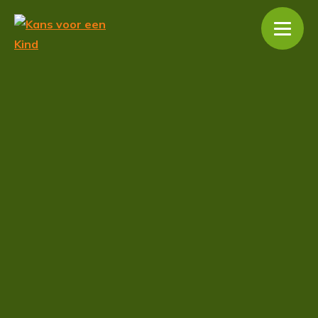
Home
Over ons
Bestuur
Vrijwilligers
Toetsingscommissie
Founders
Sympathisanten
ANBI erkend