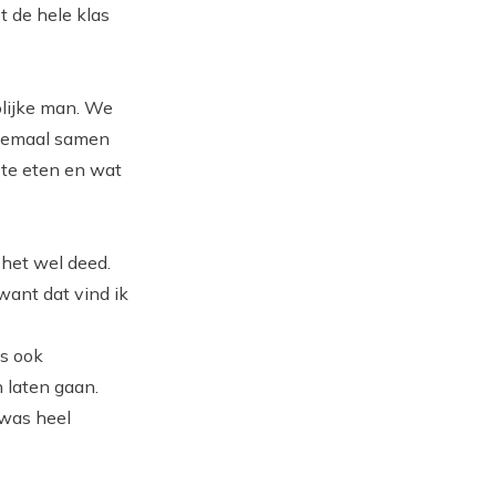
t de hele klas
olijke man. We
llemaal samen
 te eten en wat
 het wel deed.
want dat vind ik
is ook
 laten gaan.
 was heel